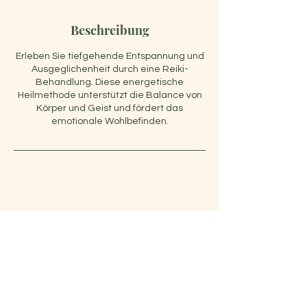
Beschreibung
Erleben Sie tiefgehende Entspannung und
Ausgeglichenheit durch eine Reiki-
Behandlung. Diese energetische
Heilmethode unterstützt die Balance von
Körper und Geist und fördert das
emotionale Wohlbefinden.
Véronique Lemmer
veronique.lemmer@outlook.com
Kontakt
Cookies
Impressum
Datenschut
z