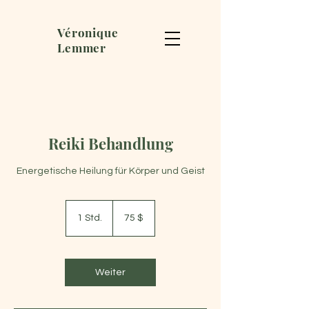
Véronique
Lemmer
Reiki Behandlung
Energetische Heilung für Körper und Geist
75
US-
1 Std.
1
75 $
Dollar
S
t
d
Weiter