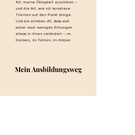
Art, meine Fähigkeit zuzuhören –
und die Art, wie ich komplexe
Themen auf den Punkt bringe.
Und sie erleben oft, dass sich
schon nach wenigen Sitzungen
etwas in ihnen verändert – im
Denken, im Fühlen, im Körper.
Mein Ausbildungsweg
EFT - Emotional Freedom Technique |
2018
BodyTalk Access | 2020
BioLogisches Heilwissen | 2020
Genetic Healing ® | 2020
Vom guten zum sehr guten Aufsteller